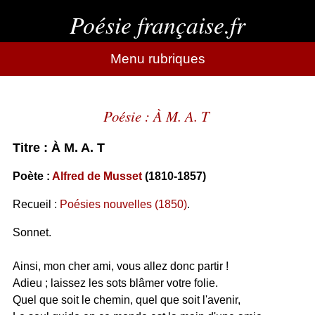
Poésie française.fr
Menu rubriques
Poésie : À M. A. T
Titre : À M. A. T
Poète :
Alfred de Musset
(1810-1857)
Recueil :
Poésies nouvelles (1850)
.
Sonnet.
Ainsi, mon cher ami, vous allez donc partir !
Adieu ; laissez les sots blâmer votre folie.
Quel que soit le chemin, quel que soit l'avenir,