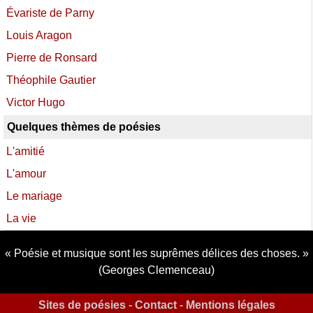
Évariste de Parny
Louis Aragon
Pierre de Ronsard
Théophile Gautier
Victor Hugo
Quelques thèmes de poésies
L'amitié
L'amour
Le mariage
La vie
Poésie et musique sont les suprêmes délices des choses.
(Georges Clemenceau)
Sites de poésies
-
Contact
-
Mentions légales