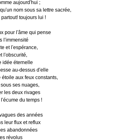
comme aujourd'hui ;
 qu'un nom sous sa lettre sacrée,
i partout! toujours lui !
oux pour l'âme qui pense
ns l'immensité
te et l'espérance,
t l'obscurité,
e idée éternelle
cesse au-dessus d'elle
toile aux feux constants,
 sous ses nuages,
er les deux rivages
 l'écume du temps !
 vagues des années
 leur flux et reflux
ces abandonnées
res révolus