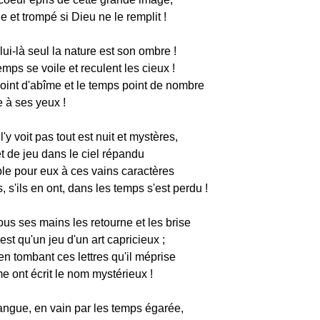
e et trompé si Dieu ne le remplit !
lui-là seul la nature est son ombre !
emps se voile et reculent les cieux !
point d'abîme et le temps point de nombre
 à ses yeux !
l'y voit pas tout est nuit et mystères,
t de jeu dans le ciel répandu
le pour eux à ces vains caractères
, s'ils en ont, dans les temps s'est perdu !
us ses mains les retourne et les brise
'est qu'un jeu d'un art capricieux ;
 en tombant ces lettres qu'il méprise
e ont écrit le nom mystérieux !
langue, en vain par les temps égarée,