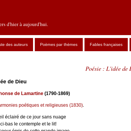
rs d'hier à aujourd'hui.
ste des auteurs
Poèmes par thèmes
Fables françaises
Poésie : L'idée de
idée de Dieu
honse de Lamartine
(1790-1869)
rmonies poétiques et religieuses (1830)
.
il éclairé de ce jour sans nuage
ci-bas le contemple et le lit!
coeur épris de cette grande image,