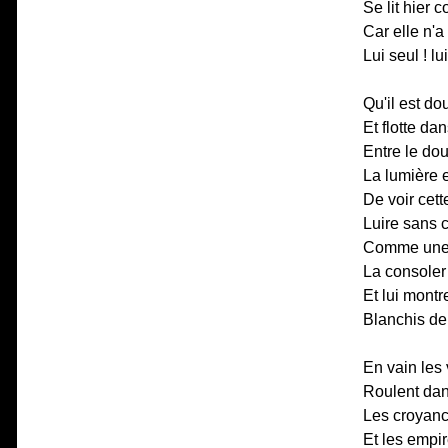
Se lit hier 
Car elle n'a
Lui seul ! lu
Qu'il est d
Et flotte da
Entre le dou
La lumière e
De voir cett
Luire sans 
Comme une é
La consoler
Et lui montr
Blanchis de
En vain les
Roulent dans
Les croyan
Et les empi