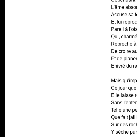
L'âme absor
Accuse sa fo
Et lui repr
Pareil à l'o
Qui, charmé
Reproche à 
De croire au
Et de planer
Enivré du ra
Mais qu'imp
Ce jour que 
Elle laisse 
Sans l'enten
Telle une p
Que fait jail
Sur des roch
Y sèche pure