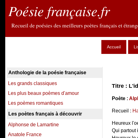
Poésie française.fr
Recueil de poésies des meilleurs poètes français et étrange
Accueil
Li
Anthologie de la poésie française
Les grands classiques
Titre : L'
Les plus beaux poèmes d'amour
Poète :
Alp
Les poèmes romantiques
Recueil :
Ha
Les poètes français à découvrir
Heureux l'oe
Alphonse de Lamartine
Qui partout i
Anatole France
Heureux le 