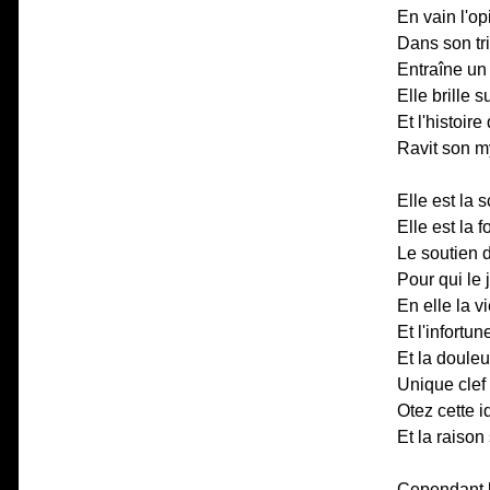
En vain l'op
Dans son tr
Entraîne un
Elle brille s
Et l'histoire
Ravit son my
Elle est la 
Elle est la f
Le soutien d
Pour qui le 
En elle la v
Et l'infortu
Et la douleur
Unique clef
Otez cette i
Et la raison
Cependant l