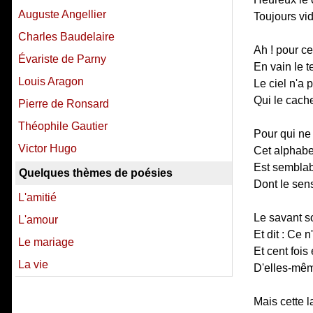
Auguste Angellier
Toujours vid
Charles Baudelaire
Ah ! pour ce
Évariste de Parny
En vain le t
Louis Aragon
Le ciel n'a 
Qui le cache
Pierre de Ronsard
Théophile Gautier
Pour qui ne 
Victor Hugo
Cet alphabe
Est semblab
Quelques thèmes de poésies
Dont le sens
L'amitié
Le savant so
L'amour
Et dit : Ce n
Le mariage
Et cent fois
La vie
D'elles-mêm
Mais cette 