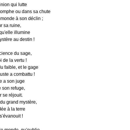
inion qui lutte
iomphe ou dans sa chute
 monde à son déclin ;
ur sa ruine,
 qu'elle illumine
stère au destin !
science du sage,
oi de la vertu !
u faible, et le gage
juste a combattu !
ie a son juge
ne son refuge,
 se réjouit.
 du grand mystère,
dée à la terre
 s'évanouit !
e monde, qu'oublie