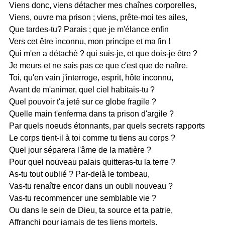
Viens donc, viens détacher mes chaînes corporelles,
Viens, ouvre ma prison ; viens, prête-moi tes ailes,
Que tardes-tu? Parais ; que je m'élance enfin
Vers cet être inconnu, mon principe et ma fin !
Qui m'en a détaché ? qui suis-je, et que dois-je être ?
Je meurs et ne sais pas ce que c'est que de naître.
Toi, qu'en vain j'interroge, esprit, hôte inconnu,
Avant de m'animer, quel ciel habitais-tu ?
Quel pouvoir t'a jeté sur ce globe fragile ?
Quelle main t'enferma dans ta prison d'argile ?
Par quels noeuds étonnants, par quels secrets rapports
Le corps tient-il à toi comme tu tiens au corps ?
Quel jour séparera l'âme de la matière ?
Pour quel nouveau palais quitteras-tu la terre ?
As-tu tout oublié ? Par-delà le tombeau,
Vas-tu renaître encor dans un oubli nouveau ?
Vas-tu recommencer une semblable vie ?
Ou dans le sein de Dieu, ta source et ta patrie,
Affranchi pour jamais de tes liens mortels,