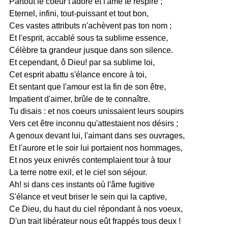
Partout le coeur t'adore et l'âme te respire ;
Eternel, infini, tout-puissant et tout bon,
Ces vastes attributs n'achèvent pas ton nom ;
Et l'esprit, accablé sous ta sublime essence,
Célèbre ta grandeur jusque dans son silence.
Et cependant, ô Dieu! par sa sublime loi,
Cet esprit abattu s'élance encore à toi,
Et sentant que l'amour est la fin de son être,
Impatient d'aimer, brûle de te connaître.
Tu disais : et nos coeurs unissaient leurs soupirs
Vers cet être inconnu qu'attestaient nos désirs ;
A genoux devant lui, l'aimant dans ses ouvrages,
Et l'aurore et le soir lui portaient nos hommages,
Et nos yeux enivrés contemplaient tour à tour
La terre notre exil, et le ciel son séjour.
Ah! si dans ces instants où l'âme fugitive
S'élance et veut briser le sein qui la captive,
Ce Dieu, du haut du ciel répondant à nos voeux,
D'un trait libérateur nous eût frappés tous deux !