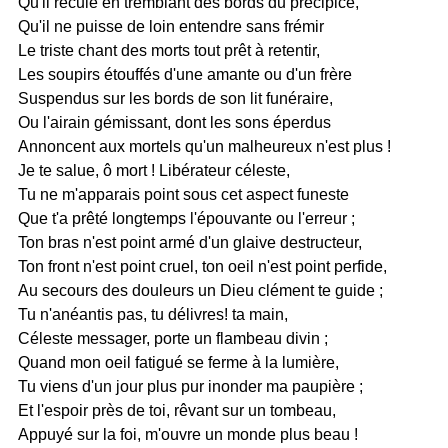
Qu'il recule en tremblant des bords du précipice,
Qu'il ne puisse de loin entendre sans frémir
Le triste chant des morts tout prêt à retentir,
Les soupirs étouffés d'une amante ou d'un frère
Suspendus sur les bords de son lit funéraire,
Ou l'airain gémissant, dont les sons éperdus
Annoncent aux mortels qu'un malheureux n'est plus !
Je te salue, ô mort ! Libérateur céleste,
Tu ne m'apparais point sous cet aspect funeste
Que t'a prêté longtemps l'épouvante ou l'erreur ;
Ton bras n'est point armé d'un glaive destructeur,
Ton front n'est point cruel, ton oeil n'est point perfide,
Au secours des douleurs un Dieu clément te guide ;
Tu n'anéantis pas, tu délivres! ta main,
Céleste messager, porte un flambeau divin ;
Quand mon oeil fatigué se ferme à la lumière,
Tu viens d'un jour plus pur inonder ma paupière ;
Et l'espoir près de toi, rêvant sur un tombeau,
Appuyé sur la foi, m'ouvre un monde plus beau !