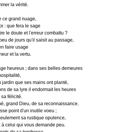
mer la vérité.
e ce grand nuage,
 : que fera le sage
re le doute et l'erreur combattu ?
eu de jours qu'il saisit au passage,
'en faire usage
eur et la vertu.
sage heureux ; dans ses belles demeures
hospitalité,
 jardin que ses mains ont planté,
ns de sa lyre il endormait les heures
sa félicité.
é, grand Dieu, de sa reconnaissance.
asse point d'un inutile voeu ;
seulement sa rustique opulence,
 à celui qui vous demande peu.
jets de sa tendresse