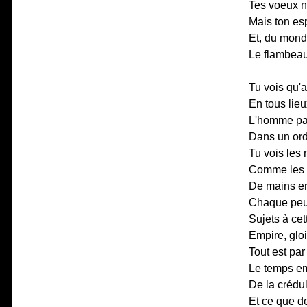
Tes voeux n
Mais ton esp
Et, du mond
Le flambeau 
Tu vois qu'a
En tous lie
L'homme par
Dans un ordr
Tu vois les 
Comme les a
De mains en
Chaque peup
Sujets à cet
Empire, gloir
Tout est par
Le temps e
De la crédul
Et ce que d