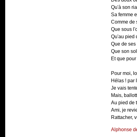
Qu'à son ria
Sa femme et
Comme de se
Que sous l'o
Qu'au pied d
Que de ses 
Que son sole
Et que pour 
Pour moi, loi
Hélas ! par 
Je vais tente
Mais, ballot
Au pied de 
Ami, je revi
Rattacher, v
Alphonse d