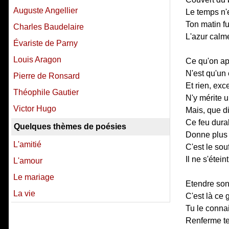
Auguste Angellier
Le temps n'e
Ton matin fu
Charles Baudelaire
L'azur calme
Évariste de Parny
Louis Aragon
Ce qu'on ap
N'est qu'un 
Pierre de Ronsard
Et rien, ex
Théophile Gautier
N'y mérite u
Victor Hugo
Mais, que di
Ce feu dura
Quelques thèmes de poésies
Donne plus 
L'amitié
C'est le sou
Il ne s'étei
L'amour
Le mariage
Etendre son 
La vie
C'est là ce 
Tu le connai
Renferme tes