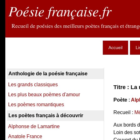
Poésie française.fr
Recueil de poésies des meilleurs poètes français et étrange
Accueil
Li
Anthologie de la poésie française
Les grands classiques
Titre : La 
Les plus beaux poèmes d'amour
Poète :
Alp
Les poèmes romantiques
Recueil :
Mé
Les poètes français à découvrir
Aux bords d
Alphonse de Lamartine
Loin des sot
Anatole France
Couvert du b