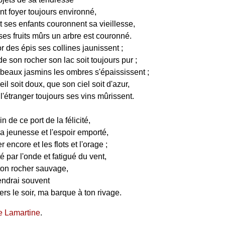
nt foyer toujours environné,
 ses enfants couronnent sa vieillesse,
s fruits mûrs un arbre est couronné.
r des épis ses collines jaunissent ;
e son rocher son lac soit toujours pur ;
beaux jasmins les ombres s'épaississent ;
il soit doux, que son ciel soit d'azur,
l'étranger toujours ses vins mûrissent.
n de ce port de la félicité,
la jeunesse et l'espoir emporté,
r encore et les flots et l'orage ;
té par l'onde et fatigué du vent,
ton rocher sauvage,
endrai souvent
ers le soir, ma barque à ton rivage.
e Lamartine
.