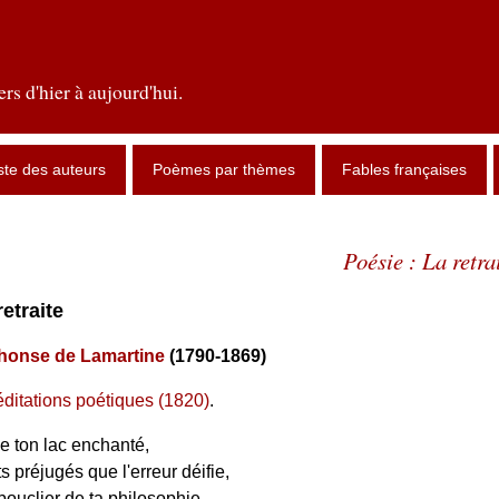
rs d'hier à aujourd'hui.
ste des auteurs
Poèmes par thèmes
Fables françaises
Poésie : La retra
retraite
honse de Lamartine
(1790-1869)
ditations poétiques (1820)
.
e ton lac enchanté,
s préjugés que l'erreur déifie,
ouclier de ta philosophie,