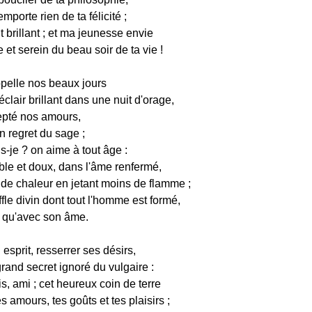
mporte rien de ta félicité ;
t brillant ; et ma jeunesse envie
 et serein du beau soir de ta vie !
pelle nos beaux jours
éclair brillant dans une nuit d'orage,
cepté nos amours,
n regret du sage ;
s-je ? on aime à tout âge :
ble et doux, dans l'âme renfermé,
de chaleur en jetant moins de flamme ;
ffle divin dont tout l'homme est formé,
nt qu'avec son âme.
esprit, resserrer ses désirs,
grand secret ignoré du vulgaire :
s, ami ; cet heureux coin de terre
 amours, tes goûts et tes plaisirs ;