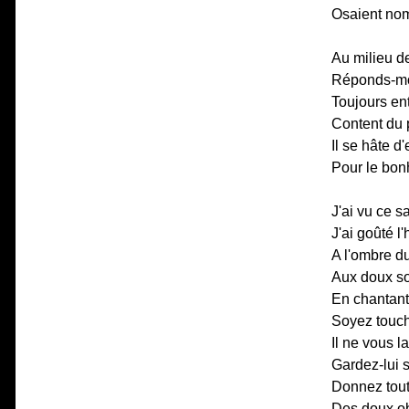
Osaient nom
Au milieu d
Réponds-moi
Toujours ent
Content du p
Il se hâte d
Pour le bonh
J'ai vu ce 
J'ai goûté l'
A l'ombre du
Aux doux so
En chantant 
Soyez touch
Il ne vous l
Gardez-lui 
Donnez tout
Des doux ob