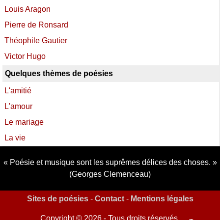
Louis Aragon
Pierre de Ronsard
Théophile Gautier
Victor Hugo
Quelques thèmes de poésies
L'amitié
L'amour
Le mariage
La vie
Poésie et musique sont les suprêmes délices des choses.
(Georges Clemenceau)
Sites de poésies
-
Contact
-
Mentions légales
Copyright © 2026 - Tous droits réservés.