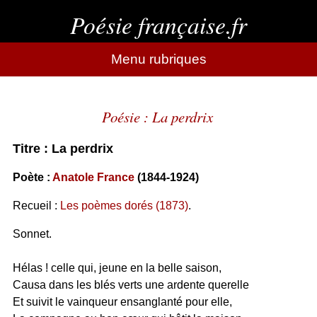
Poésie française.fr
Menu rubriques
Poésie : La perdrix
Titre : La perdrix
Poète :
Anatole France
(1844-1924)
Recueil :
Les poèmes dorés (1873)
.
Sonnet.
Hélas ! celle qui, jeune en la belle saison,
Causa dans les blés verts une ardente querelle
Et suivit le vainqueur ensanglanté pour elle,