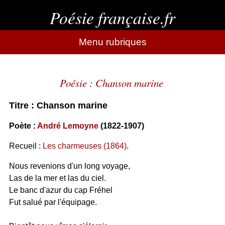
Poésie française.fr
Menu rubriques
Poésie : Chanson marine
Titre : Chanson marine
Poète :
André Lemoyne
(1822-1907)
Recueil :
Les charmeuses (1864)
.
Nous revenions d'un long voyage,
Las de la mer et las du ciel.
Le banc d'azur du cap Fréhel
Fut salué par l'équipage.