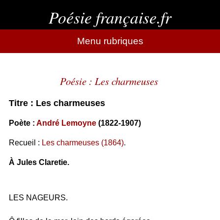
Poésie française.fr
Menu rubriques
Poésie : Les charmeuses
Titre : Les charmeuses
Poète :
André Lemoyne
(1822-1907)
Recueil :
Les charmeuses (1864)
.
À Jules Claretie.
LES NAGEURS.