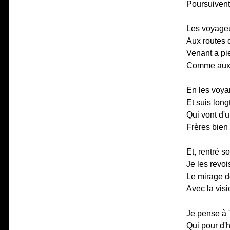
Poursuivent
Les voyageu
Aux routes d
Venant a pi
Comme aux t
En les voyan
Et suis lon
Qui vont d'u
Frères bien 
Et, rentré s
Je les revo
Le mirage d
Avec la visi
Je pense à T
Qui pour d'h