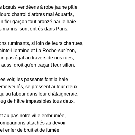
 bœufs vendéens à robe jaune pâle,
lourd charroi d'arbres mal équarris,
 fier garçon tout bronzé par le haie
ls marins, sont entrés dans Paris.
ns ruminants, si loin de leurs charrues,
inte-Hermine et La Roche-sur-Yon,
un pas égal au travers de nos rues,
aussi droit qu'en traçant leur sillon.
es voir, les passants font la haie
merveillés, se pressent autour d'eux,
qu'au labour dans leur châtaigneraie,
joug de hêtre impassibles tous deux.
nt au pas notre ville embrumée,
ompagnons attachés au devoir,
el enfer de bruit et de fumée,