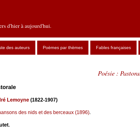
rs d'hier à aujourd'hui.
ste des auteurs
Poèmes par thèmes
Fables françaises
Poésie : Pastora
storale
ré Lemoyne
(1822-1907)
ansons des nids et des berceaux (1896)
.
utet.