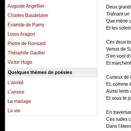
Auguste Angellier
Deux grands
Traînant un 
Charles Baudelaire
Que mène un
Évariste de Parny
Et les solei
Louis Aragon
Ces deux bo
Pierre de Ronsard
Venus de Sa
Théophile Gautier
S'en vont d'
Victor Hugo
Et marchent 
Quelques thèmes de poésies
Curieux de l
L'amitié
Et, comme é
Aussi lents 
L'amour
Et sous le 
Le mariage
La vie
En traversa
Ces rudes c
Dans l'étern