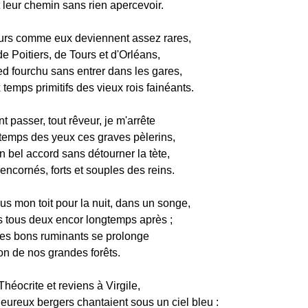
 leur chemin sans rien apercevoir.
rs comme eux deviennent assez rares,
e Poitiers, de Tours et d'Orléans,
ed fourchu sans entrer dans les gares,
emps primitifs des vieux rois fainéants.
t passer, tout rêveur, je m'arrête
gtemps des yeux ces graves pèlerins,
n bel accord sans détourner la tète,
encornés, forts et souples des reins.
ous mon toit pour la nuit, dans un songe,
is tous deux encor longtemps après ;
es bons ruminants se prolonge
on de nos grandes forêts.
héocrite et reviens à Virgile,
eureux bergers chantaient sous un ciel bleu :