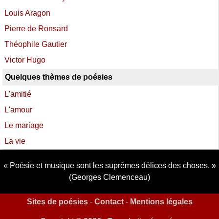
Louis Aragon
Pierre de Ronsard
Théophile Gautier
Victor Hugo
Quelques thèmes de poésies
L'amitié
L'amour
Le mariage
La vie
Poésie et musique sont les suprêmes délices des choses.
(Georges Clemenceau)
Sites de poésies
-
Contact
-
Mentions légales