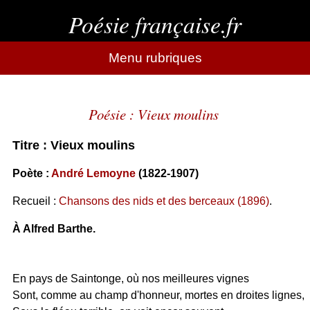
Poésie française.fr
Menu rubriques
Poésie : Vieux moulins
Titre : Vieux moulins
Poète :
André Lemoyne
(1822-1907)
Recueil :
Chansons des nids et des berceaux (1896)
.
À Alfred Barthe.
En pays de Saintonge, où nos meilleures vignes
Sont, comme au champ d'honneur, mortes en droites lignes,