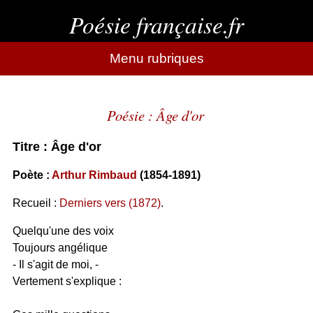
Poésie française.fr
Menu rubriques
Poésie : Âge d'or
Titre : Âge d'or
Poète :
Arthur Rimbaud
(1854-1891)
Recueil :
Derniers vers (1872)
.
Quelqu'une des voix
Toujours angélique
- Il s'agit de moi, -
Vertement s'explique :