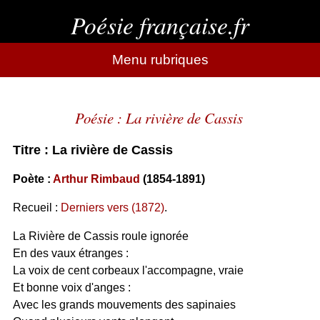
Poésie française.fr
Menu rubriques
Poésie : La rivière de Cassis
Titre : La rivière de Cassis
Poète :
Arthur Rimbaud
(1854-1891)
Recueil :
Derniers vers (1872)
.
La Rivière de Cassis roule ignorée
En des vaux étranges :
La voix de cent corbeaux l'accompagne, vraie
Et bonne voix d'anges :
Avec les grands mouvements des sapinaies