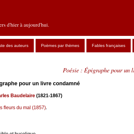
rs d'hier à aujourd'hui.
ste des auteurs
Poèmes par thèmes
Fables françaises
Poésie : Épigraphe pour un 
pigraphe pour un livre condamné
rles Baudelaire
(1821-1867)
s fleurs du mal (1857)
.
ible et bucolique,