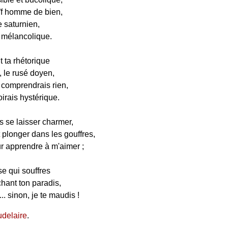
ïf homme de bien,
e saturnien,
 mélancolique.
it ta rhétorique
 le rusé doyen,
'y comprendrais rien,
irais hystérique.
s se laisser charmer,
t plonger dans les gouffres,
ur apprendre à m'aimer ;
e qui souffres
hant ton paradis,
.. sinon, je te maudis !
delaire
.