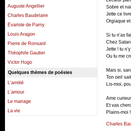
Auguste Angellier
Sobre et na
Jette ce livr
Charles Baudelaire
Orgiaque et
Évariste de Parny
Louis Aragon
Si tu n'as fa
Chez Satan,
Pierre de Ronsard
Jette ! tu n
Théophile Gautier
Ou tu me cro
Victor Hugo
Mais si, san
Quelques thèmes de poésies
Ton oeil sai
L'amitié
Lis-moi, po
L'amour
Ame curieus
Le mariage
Et vas cherc
La vie
Plains-moi !.
Charles Bau