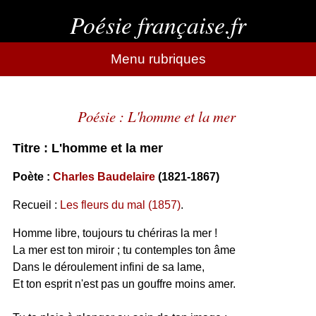
Poésie française.fr
Menu rubriques
Poésie : L'homme et la mer
Titre : L'homme et la mer
Poète :
Charles Baudelaire
(1821-1867)
Recueil :
Les fleurs du mal (1857)
.
Homme libre, toujours tu chériras la mer !
La mer est ton miroir ; tu contemples ton âme
Dans le déroulement infini de sa lame,
Et ton esprit n'est pas un gouffre moins amer.