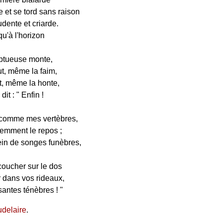
 et se tord sans raison
dente et criarde.
qu'à l'horizon
uptueuse monte,
ut, même la faim,
t, même la honte,
it : " Enfin !
 comme mes vertèbres,
emment le repos ;
ein de songes funèbres,
coucher sur le dos
r dans vos rideaux,
santes ténèbres ! "
delaire
.