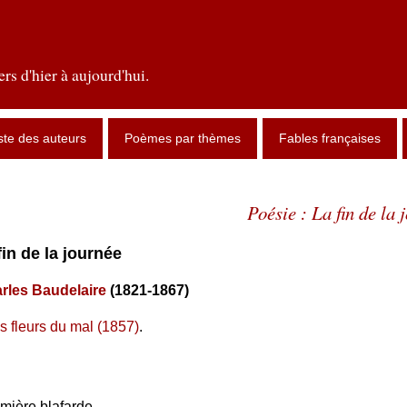
rs d'hier à aujourd'hui.
ste des auteurs
Poèmes par thèmes
Fables françaises
Poésie : La fin de la 
 fin de la journée
rles Baudelaire
(1821-1867)
s fleurs du mal (1857)
.
mière blafarde