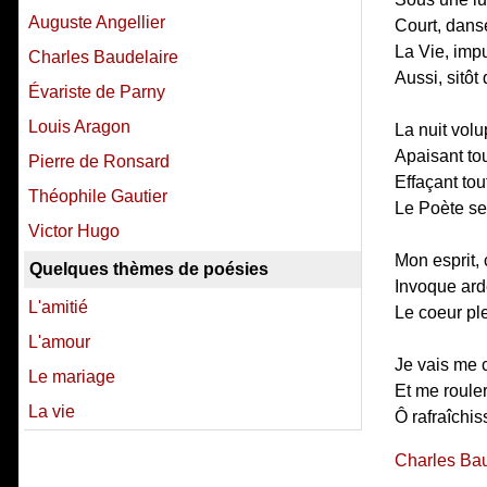
Auguste Angellier
Court, danse
La Vie, impu
Charles Baudelaire
Aussi, sitôt 
Évariste de Parny
Louis Aragon
La nuit vol
Apaisant to
Pierre de Ronsard
Effaçant tou
Théophile Gautier
Le Poète se d
Victor Hugo
Mon esprit,
Quelques thèmes de poésies
Invoque ard
L'amitié
Le coeur pl
L'amour
Je vais me 
Le mariage
Et me roule
La vie
Ô rafraîchis
Charles Bau