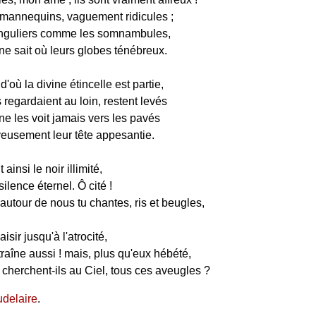
 mannequins, vaguement ridicules ;
singuliers comme les somnambules,
ne sait où leurs globes ténébreux.
d'où la divine étincelle est partie,
regardaient au loin, restent levés
 ne les voit jamais vers les pavés
eusement leur tête appesantie.
 ainsi le noir illimité,
silence éternel. Ô cité !
utour de nous tu chantes, ris et beugles,
isir jusqu'à l'atrocité,
traîne aussi ! mais, plus qu'eux hébété,
 cherchent-ils au Ciel, tous ces aveugles ?
delaire
.