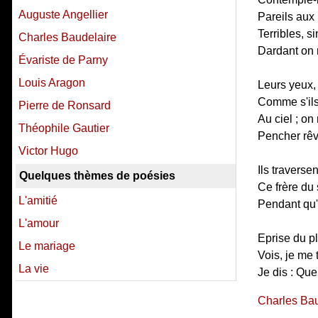
Auguste Angellier
Pareils aux
Terribles, 
Charles Baudelaire
Dardant on 
Évariste de Parny
Louis Aragon
Leurs yeux, 
Comme s'ils 
Pierre de Ronsard
Au ciel ; on
Théophile Gautier
Pencher rêv
Victor Hugo
Ils traversent
Quelques thèmes de poésies
Ce frère du 
L'amitié
Pendant qu'a
L'amour
Eprise du pla
Le mariage
Vois, je me 
La vie
Je dis : Que
Charles Bau