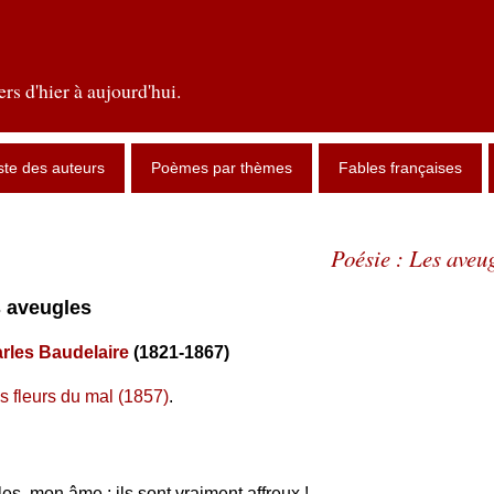
rs d'hier à aujourd'hui.
ste des auteurs
Poèmes par thèmes
Fables françaises
Poésie : Les aveu
s aveugles
rles Baudelaire
(1821-1867)
s fleurs du mal (1857)
.
s, mon âme ; ils sont vraiment affreux !