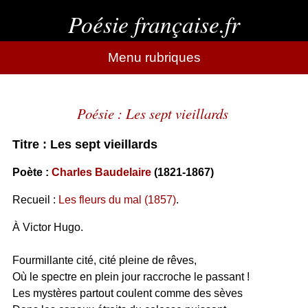
Poésie française.fr
Menu rubriques
Poésie : Les sept vieillards
Titre : Les sept vieillards
Poète :
Charles Baudelaire
(1821-1867)
Recueil :
Les fleurs du mal (1857)
.
À Victor Hugo.
Fourmillante cité, cité pleine de rêves,
Où le spectre en plein jour raccroche le passant !
Les mystères partout coulent comme des sèves