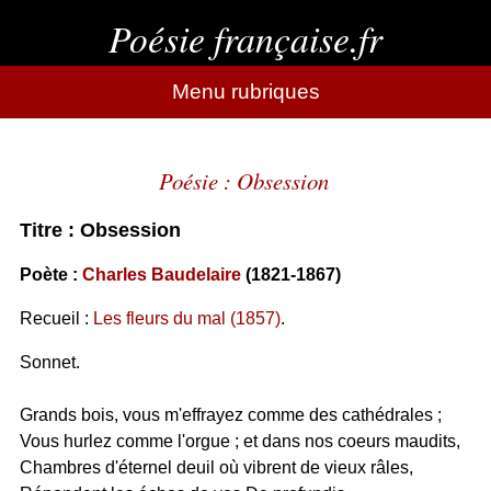
Poésie française.fr
Menu rubriques
Poésie : Obsession
Titre : Obsession
Poète :
Charles Baudelaire
(1821-1867)
Recueil :
Les fleurs du mal (1857)
.
Sonnet.
Grands bois, vous m'effrayez comme des cathédrales ;
Vous hurlez comme l'orgue ; et dans nos coeurs maudits,
Chambres d'éternel deuil où vibrent de vieux râles,