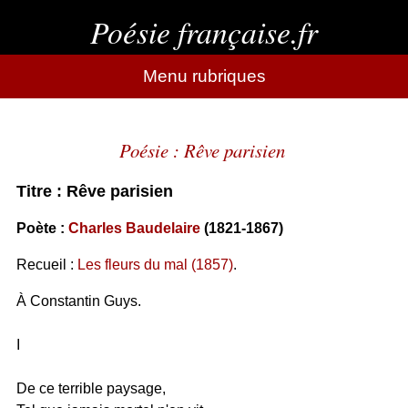
Poésie française.fr
Menu rubriques
Poésie : Rêve parisien
Titre : Rêve parisien
Poète :
Charles Baudelaire
(1821-1867)
Recueil :
Les fleurs du mal (1857)
.
À Constantin Guys.
I
De ce terrible paysage,