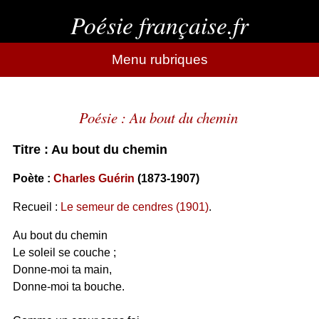
Poésie française.fr
Menu rubriques
Poésie : Au bout du chemin
Titre : Au bout du chemin
Poète :
Charles Guérin
(1873-1907)
Recueil :
Le semeur de cendres (1901)
.
Au bout du chemin
Le soleil se couche ;
Donne-moi ta main,
Donne-moi ta bouche.