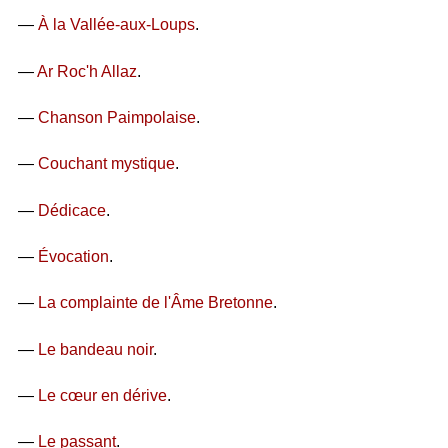
—
À la Vallée-aux-Loups
.
—
Ar Roc'h Allaz
.
—
Chanson Paimpolaise
.
—
Couchant mystique
.
—
Dédicace
.
—
Évocation
.
—
La complainte de l'Âme Bretonne
.
—
Le bandeau noir
.
—
Le cœur en dérive
.
—
Le passant
.