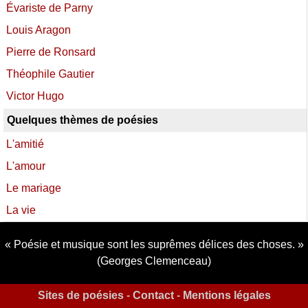
Évariste de Parny
Louis Aragon
Pierre de Ronsard
Théophile Gautier
Victor Hugo
Quelques thèmes de poésies
L'amitié
L'amour
Le mariage
La vie
Poésie et musique sont les suprêmes délices des choses.
(Georges Clemenceau)
Sites de poésies
-
Contact
-
Mentions légales