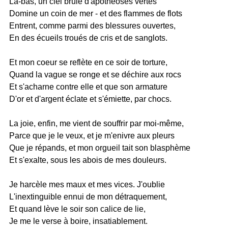
Là-bas, un ciel brûlé d'apothéoses vertes
Domine un coin de mer - et des flammes de flots
Entrent, comme parmi des blessures ouvertes,
En des écueils troués de cris et de sanglots.
Et mon coeur se reflète en ce soir de torture,
Quand la vague se ronge et se déchire aux rocs
Et s'acharne contre elle et que son armature
D'or et d'argent éclate et s'émiette, par chocs.
La joie, enfin, me vient de souffrir par moi-même,
Parce que je le veux, et je m'enivre aux pleurs
Que je répands, et mon orgueil tait son blasphème
Et s'exalte, sous les abois de mes douleurs.
Je harcèle mes maux et mes vices. J'oublie
L'inextinguible ennui de mon détraquement,
Et quand lève le soir son calice de lie,
Je me le verse à boire, insatiablement.