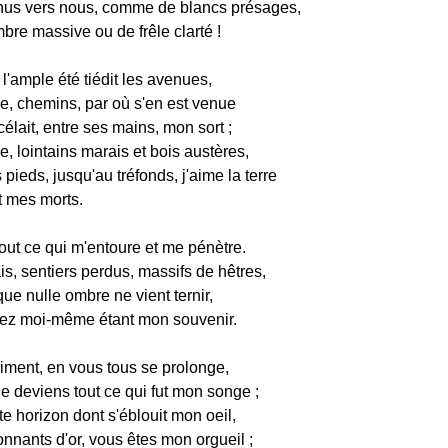
us vers nous, comme de blancs présages,
bre massive ou de frêle clarté !
 l'ample été tiédit les avenues,
e, chemins, par où s'en est venue
célait, entre ses mains, mon sort ;
, lointains marais et bois austères,
pieds, jusqu'au tréfonds, j'aime la terre
 mes morts.
tout ce qui m'entoure et me pénètre.
s, sentiers perdus, massifs de hêtres,
ue nulle ombre ne vient ternir,
ez moi-même étant mon souvenir.
niment, en vous tous se prolonge,
je deviens tout ce qui fut mon songe ;
e horizon dont s'éblouit mon oeil,
onnants d'or, vous êtes mon orgueil ;