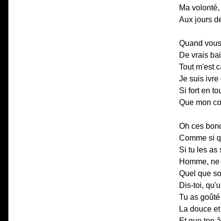
Ma volonté,
Aux jours de
Quand vous f
De vrais bai
Tout m'est c
Je suis ivre
Si fort en t
Que mon coeu
Oh ces bond
Comme si qu
Si tu les as 
Homme, ne t
Quel que soi
Dis-toi, qu'
Tu as goûté
La douce et 
Et que ton 