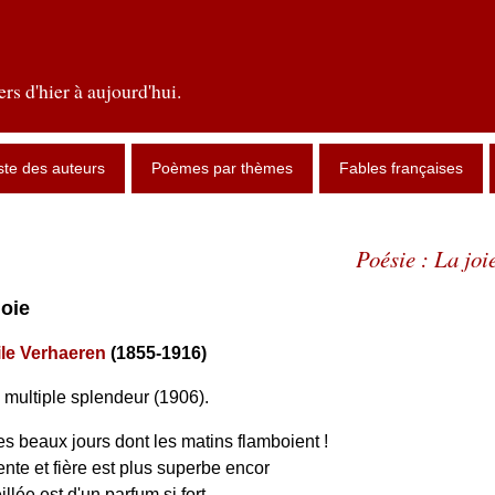
rs d'hier à aujourd'hui.
ste des auteurs
Poèmes par thèmes
Fables françaises
Poésie : La joi
joie
le Verhaeren
(1855-1916)
 multiple splendeur (1906).
s beaux jours dont les matins flamboient !
ente et fière est plus superbe encor
illée est d'un parfum si fort