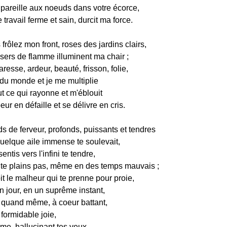
 pareille aux noeuds dans votre écorce,
 travail ferme et sain, durcit ma force.
rôlez mon front, roses des jardins clairs,
sers de flamme illuminent ma chair ;
aresse, ardeur, beauté, frisson, folie,
 du monde et je me multiplie
out ce qui rayonne et m'éblouit
r en défaille et se délivre en cris.
s de ferveur, profonds, puissants et tendres
elque aile immense te soulevait,
sentis vers l'infini te tendre,
e plains pas, même en des temps mauvais ;
t le malheur qui te prenne pour proie,
un jour, en un suprême instant,
 quand même, à coeur battant,
formidable joie,
âme, hallucinant tes yeux