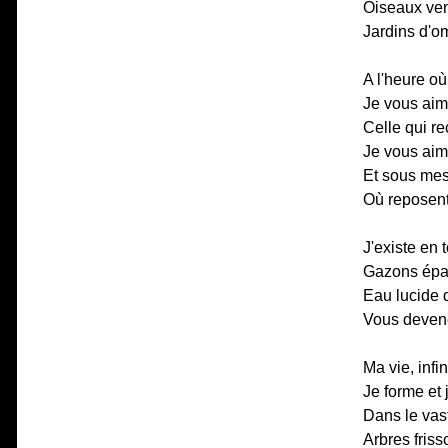
Oiseaux ven
Jardins d'om
A l'heure où
Je vous aim
Celle qui re
Je vous aime
Et sous mes 
Où reposent
J'existe en 
Gazons épai
Eau lucide q
Vous deven
Ma vie, infi
Je forme et 
Dans le vast
Arbres friss