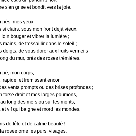
re s'en grise et bondit vers la joie.
ciés, mes yeux,
s si clairs, sous mon front déjà vieux,
 loin bouger et vibrer la lumière ;
 mains, de tressaillir dans le soleil ;
 doigts, de vous dorer aux fruits vermeils
ong du mur, près des roses trémières.
cié, mon corps,
, rapide, et frémissant encor
des vents prompts ou des brises profondes ;
n torse droit et mes larges poumons,
 au long des mers ou sur les monts,
x et vif qui baigne et mord les mondes,
ns de fête et de calme beauté !
la rosée orne les purs, visages,