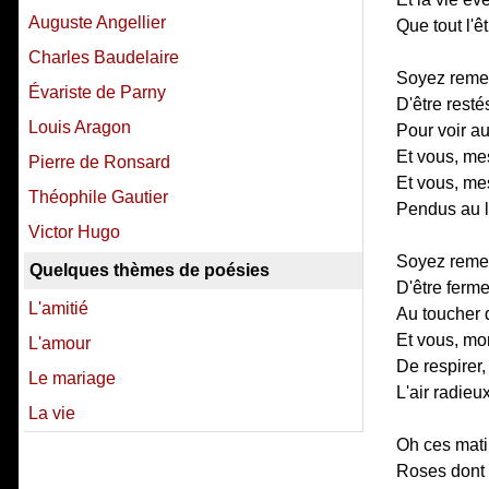
Auguste Angellier
Que tout l'êt
Charles Baudelaire
Soyez remer
Évariste de Parny
D'être resté
Louis Aragon
Pour voir au
Et vous, mes
Pierre de Ronsard
Et vous, mes
Théophile Gautier
Pendus au l
Victor Hugo
Soyez remer
Quelques thèmes de poésies
D'être ferme
L'amitié
Au toucher 
Et vous, mo
L'amour
De respirer,
Le mariage
L'air radieu
La vie
Oh ces mati
Roses dont 