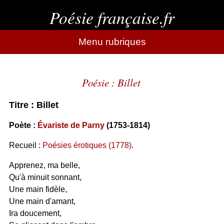
Poésie française.fr
Menu rubriques
Poésie : Billet
Titre : Billet
Poète :
Évariste de Parny
(1753-1814)
Recueil :
Poésies érotiques (1778)
.
Apprenez, ma belle,
Qu'à minuit sonnant,
Une main fidèle,
Une main d'amant,
Ira doucement,