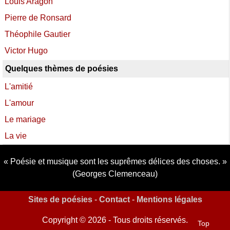
Louis Aragon
Pierre de Ronsard
Théophile Gautier
Victor Hugo
Quelques thèmes de poésies
L'amitié
L'amour
Le mariage
La vie
Poésie et musique sont les suprêmes délices des choses.
(Georges Clemenceau)
Sites de poésies
-
Contact
-
Mentions légales
Copyright © 2026 - Tous droits réservés.
Top