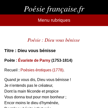
Poésie française.fr
Menu rubriques
Poésie : Dieu vous bénisse
Titre : Dieu vous bénisse
Poète :
Évariste de Parny
(1753-1814)
Recueil :
Poésies érotiques (1778)
.
Quand je vous dis, Dieu vous bénisse !
Je n'entends pas le créateur,
Dont la main féconde et propice
Vous donna tout pour mon bonheur ;
Encor moins le dieu d'hyménée,