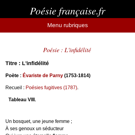
Poésie française.fr
Menu rubriques
Poésie : L'infidélité
Titre : L'infidélité
Poète :
Évariste de Parny
(1753-1814)
Recueil :
Poésies fugitives (1787)
.
Tableau VIII.
Un bosquet, une jeune femme ;
À ses genoux un séducteur