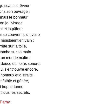
guissant et rêveur
pris son ouvrage :
: mais le bonheur
on joli visage
 et la pâleur.
i se couvrent d'un voile
ésistaient en vain :
ête sur la toile,
 tombe sur sa main.
s un monde malin :
s douce et moins sonore,
ui s'entr'ouvre encore,
honteux et distraits,
 faible et gênée,
t trop fortunée
 tous les secrets.
 Parny
.