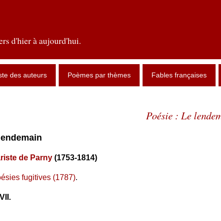
rs d'hier à aujourd'hui.
ste des auteurs
Poèmes par thèmes
Fables françaises
Poésie : Le lende
 lendemain
riste de Parny
(1753-1814)
ésies fugitives (1787)
.
VII.