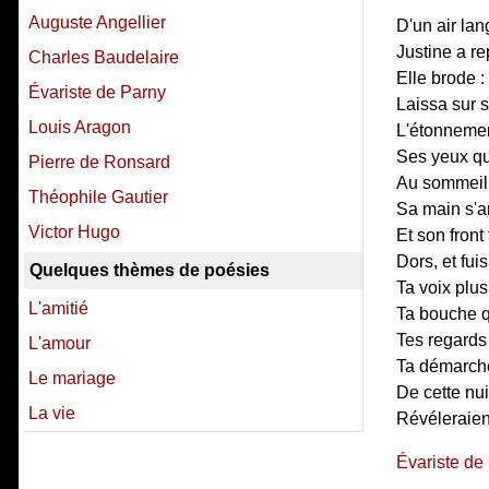
Auguste Angellier
D'un air lan
Justine a re
Charles Baudelaire
Elle brode 
Évariste de Parny
Laissa sur s
Louis Aragon
L'étonnement
Ses yeux qu
Pierre de Ronsard
Au sommeil r
Théophile Gautier
Sa main s'arr
Victor Hugo
Et son front
Dors, et fui
Quelques thèmes de poésies
Ta voix plu
L'amitié
Ta bouche q
Tes regards 
L'amour
Ta démarche
Le mariage
De cette nui
La vie
Révéleraient
Évariste de