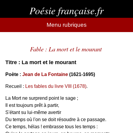
Poésie française.fr
Menu rubriques
Fable : La mort et le mourant
Titre : La mort et le mourant
Poète :
Jean de La Fontaine
(1621-1695)
Recueil :
Les fables du livre VIII (1678)
.
La Mort ne surprend point le sage ;
Il est toujours prêt à partir,
S'étant su lui-même avertir
Du temps où l'on se doit résoudre à ce passage.
Ce temps, hélas ! embrasse tous les temps :