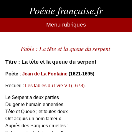
Poésie française.fr
Menu rubriques
Fable : La tête et la queue du serpent
Titre : La tête et la queue du serpent
Poète :
Jean de La Fontaine
(1621-1695)
Recueil :
Les fables du livre VII (1678)
.
Le Serpent a deux parties
Du genre humain ennemies,
Tête et Queue ; et toutes deux
Ont acquis un nom fameux
Auprès des Parques cruelles :