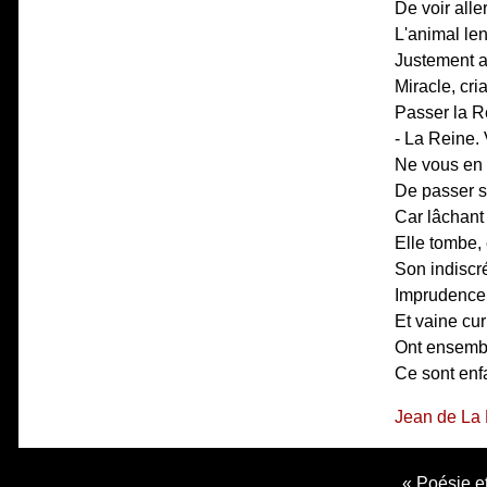
De voir alle
L'animal len
Justement au
Miracle, cri
Passer la R
- La Reine. 
Ne vous en 
De passer s
Car lâchant 
Elle tombe, 
Son indiscré
Imprudence, 
Et vaine cur
Ont ensembl
Ce sont enfa
Jean de La 
Poésie et