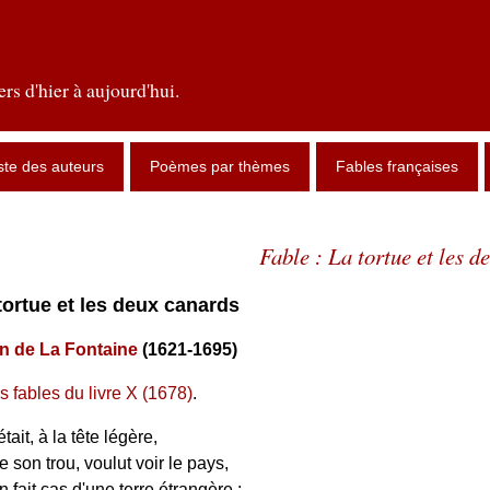
rs d'hier à aujourd'hui.
ste des auteurs
Poèmes par thèmes
Fables françaises
Fable : La tortue et les d
 tortue et les deux canards
n de La Fontaine
(1621-1695)
s fables du livre X (1678)
.
tait, à la tête légère,
e son trou, voulut voir le pays,
n fait cas d'une terre étrangère :