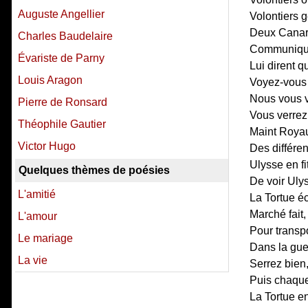
Auguste Angellier
Volontiers g
Deux Canar
Charles Baudelaire
Communiqua
Évariste de Parny
Lui dirent qu
Louis Aragon
Voyez-vous 
Nous vous vo
Pierre de Ronsard
Vous verrez
Théophile Gautier
Maint Royau
Victor Hugo
Des différe
Ulysse en fi
Quelques thèmes de poésies
De voir Ulys
L'amitié
La Tortue éc
Marché fait
L'amour
Pour transpo
Le mariage
Dans la gue
La vie
Serrez bien,
Puis chaque
La Tortue e