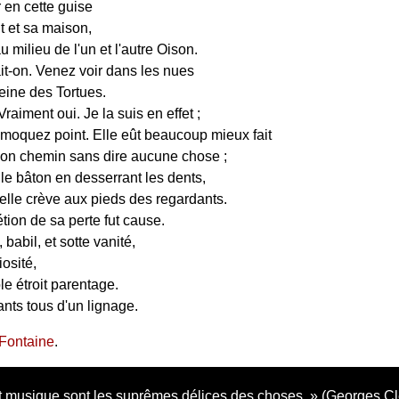
r en cette guise
t et sa maison,
 milieu de l'un et l'autre Oison.
ait-on. Venez voir dans les nues
eine des Tortues.
Vraiment oui. Je la suis en effet ;
moquez point. Elle eût beaucoup mieux fait
on chemin sans dire aucune chose ;
le bâton en desserrant les dents,
elle crève aux pieds des regardants.
tion de sa perte fut cause.
babil, et sotte vanité,
iosité,
e étroit parentage.
nts tous d'un lignage.
Fontaine
.
 musique sont les suprêmes délices des choses.
(Georges C