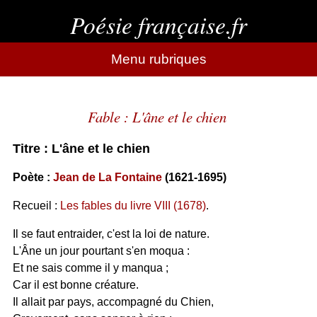
Poésie française.fr
Menu rubriques
Fable : L'âne et le chien
Titre : L'âne et le chien
Poète :
Jean de La Fontaine
(1621-1695)
Recueil :
Les fables du livre VIII (1678)
.
Il se faut entraider, c'est la loi de nature.
L'Âne un jour pourtant s'en moqua :
Et ne sais comme il y manqua ;
Car il est bonne créature.
Il allait par pays, accompagné du Chien,