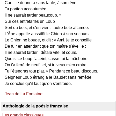
Car il te donnera sans faute, à son réveil,
Ta portion accoutumée :
Il ne saurait tarder beaucoup. »
Sur ces entrefaites un Loup
Sort du bois, et s'en vient : autre bête affamée.
L'Âne appelle aussitôt le Chien à son secours.
Le Chien ne bouge, et dit : « Ami, je te conseille
De fuir en attendant que ton maître s'éveille ;
Il ne saurait tarder : détale vite, et cours.
Que si ce Loup t'atteint, casse-lui la mâchoire :
On t'a ferré de neuf ; et, si tu veux m'en croire,
Tu l'étendras tout plat. » Pendant ce beau discours,
Seigneur Loup étrangla le Baudet sans remède.
Je conclus qu'il faut qu'on s'entraide.
Jean de La Fontaine
.
Anthologie de la poésie française
Les grands classiques