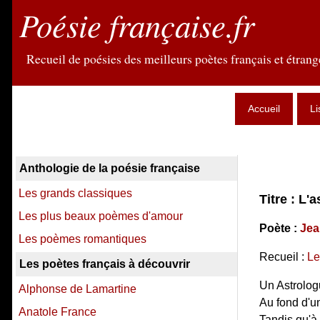
Poésie française.fr
Recueil de poésies des meilleurs poètes français et étrange
Accueil
Li
Anthologie de la poésie française
Les grands classiques
Titre : L'
Les plus beaux poèmes d'amour
Poète :
Jea
Les poèmes romantiques
Recueil :
Le
Les poètes français à découvrir
Un Astrologu
Alphonse de Lamartine
Au fond d'un
Anatole France
Tandis qu'à 