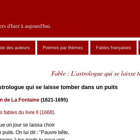
rs d'hier à aujourd'hui.
ste des auteurs
Poèmes par thèmes
Fables françaises
Fable : L'astrologue qui se laisse 
astrologue qui se laisse tomber dans un puits
n de La Fontaine
(1621-1695)
s fables du livre II (1668)
.
e un jour se laissa choir
 puits. On lui dit : "Pauvre bête,
peine à tes pieds tu peux voir,