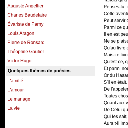
Auguste Angellier
Penses-tu li
Cette aventu
Charles Baudelaire
Peut servir
Évariste de Parny
Parmi ce qu
Louis Aragon
Il en est pe
Ne se plaise
Pierre de Ronsard
Qu'au livre 
Théophile Gautier
Mais ce livr
Victor Hugo
Qu'est-ce, q
Et parmi no
Quelques thèmes de poésies
Or du Hasard
L'amitié
S'il en était,
De l'appeler 
L'amour
Toutes chose
Le mariage
Quant aux v
La vie
De Celui qui
Qui les sait
Aurait-il im