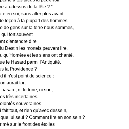
re au-dessus de ta tête ? "
re en soi, sans aller plus avant,
 de leçon à la plupart des hommes.
e de gens sur la terre nous sommes,
u qui fort souvent
nt d'entendre dire
du Destin les mortels peuvent lire.
e, qu'Homère et les siens ont chanté,
ue le Hasard parmi l'Antiquité,
us la Providence ?
 il n'est point de science :
 on aurait tort
hasard, ni fortune, ni sort,
s très incertaines.
olontés souveraines
 fait tout, et rien qu'avec dessein,
, que lui seul ? Comment lire en son sein ?
primé sur le front des étoiles