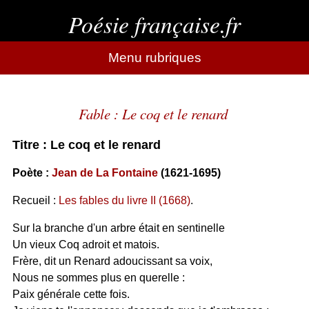
Poésie française.fr
Menu rubriques
Fable : Le coq et le renard
Titre : Le coq et le renard
Poète :
Jean de La Fontaine
(1621-1695)
Recueil :
Les fables du livre II (1668)
.
Sur la branche d'un arbre était en sentinelle
Un vieux Coq adroit et matois.
Frère, dit un Renard adoucissant sa voix,
Nous ne sommes plus en querelle :
Paix générale cette fois.