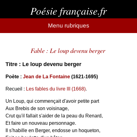
Poésie française.fr
Menu rubriques
Fable : Le loup devenu berger
Titre : Le loup devenu berger
Poète :
Jean de La Fontaine
(1621-1695)
Recueil :
Les fables du livre III (1668)
.
Un Loup, qui commençait d'avoir petite part
Aux Brebis de son voisinage,
Crut qu'il fallait s'aider de la peau du Renard,
Et faire un nouveau personnage.
Il s'habille en Berger, endosse un hoqueton,