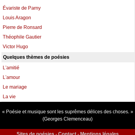
Évariste de Parny
Louis Aragon
Pierre de Ronsard
Théophile Gautier
Victor Hugo
Quelques thèmes de poésies
L'amitié
L'amour
Le mariage
La vie
Poésie et musique sont les suprêmes délices des choses.
(Georges Clemenceau)
Sites de poésies
-
Contact
-
Mentions légales