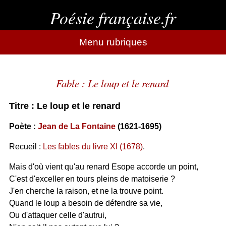
Poésie française.fr
Menu rubriques
Fable : Le loup et le renard
Titre : Le loup et le renard
Poète :
Jean de La Fontaine
(1621-1695)
Recueil :
Les fables du livre XI (1678)
.
Mais d'où vient qu'au renard Esope accorde un point,
C'est d'exceller en tours pleins de matoiserie ?
J'en cherche la raison, et ne la trouve point.
Quand le loup a besoin de défendre sa vie,
Ou d'attaquer celle d'autrui,