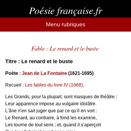
Poésie française.fr
Menu rubriques
Fable : Le renard et le buste
Titre : Le renard et le buste
Poète :
Jean de La Fontaine
(1621-1695)
Recueil :
Les fables du livre IV (1668)
.
Les Grands, pour la plupart, sont masques de théâtre ;
Leur apparence impose au vulgaire idolâtre.
L'âne n'en sait juger que par ce qu'il en voit :
Le Renard, au contraire, à fond les examine,
Les tourne de tout sens ; et, quand il s'aperçoit