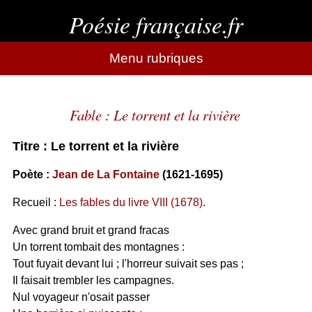
Poésie française.fr
Menu rubriques
Fable : Le torrent et la rivière
Titre : Le torrent et la rivière
Poète :
Jean de La Fontaine
(1621-1695)
Recueil :
Les fables du livre VIII (1678)
.
Avec grand bruit et grand fracas
Un torrent tombait des montagnes :
Tout fuyait devant lui ; l'horreur suivait ses pas ;
Il faisait trembler les campagnes.
Nul voyageur n'osait passer