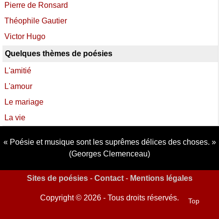
Pierre de Ronsard
Théophile Gautier
Victor Hugo
Quelques thèmes de poésies
L'amitié
L'amour
Le mariage
La vie
Poésie et musique sont les suprêmes délices des choses.
(Georges Clemenceau)
Sites de poésies
-
Contact
-
Mentions légales
Copyright © 2026 - Tous droits réservés.
Top