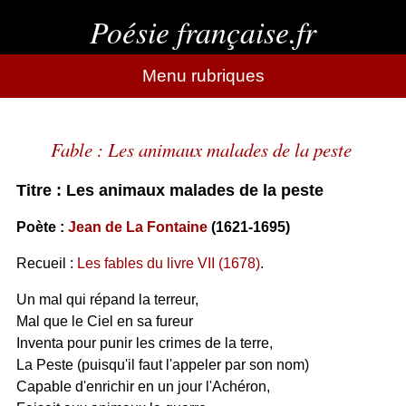
Poésie française.fr
Menu rubriques
Fable : Les animaux malades de la peste
Titre : Les animaux malades de la peste
Poète :
Jean de La Fontaine
(1621-1695)
Recueil :
Les fables du livre VII (1678)
.
Un mal qui répand la terreur,
Mal que le Ciel en sa fureur
Inventa pour punir les crimes de la terre,
La Peste (puisqu'il faut l'appeler par son nom)
Capable d'enrichir en un jour l'Achéron,