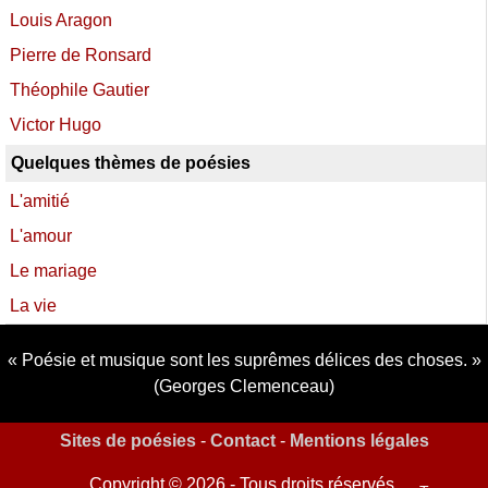
Louis Aragon
Pierre de Ronsard
Théophile Gautier
Victor Hugo
Quelques thèmes de poésies
L'amitié
L'amour
Le mariage
La vie
Poésie et musique sont les suprêmes délices des choses.
(Georges Clemenceau)
Sites de poésies
-
Contact
-
Mentions légales
Copyright © 2026 - Tous droits réservés.