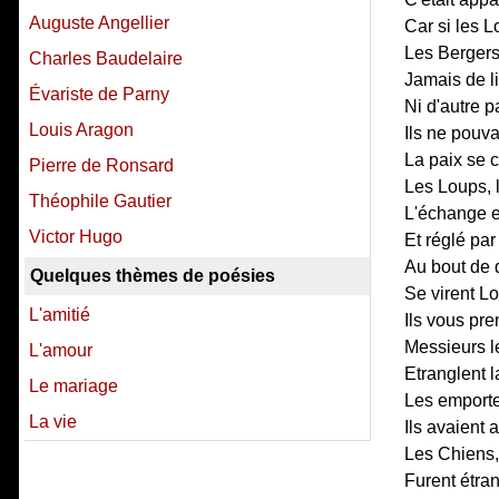
Auguste Angellier
Car si les 
Les Bergers 
Charles Baudelaire
Jamais de li
Évariste de Parny
Ni d'autre p
Louis Aragon
Ils ne pouva
La paix se 
Pierre de Ronsard
Les Loups, l
Théophile Gautier
L'échange en
Victor Hugo
Et réglé pa
Au bout de 
Quelques thèmes de poésies
Se virent Lo
L'amitié
Ils vous pr
Messieurs l
L'amour
Etranglent l
Le mariage
Les emporten
La vie
Ils avaient 
Les Chiens, 
Furent étra