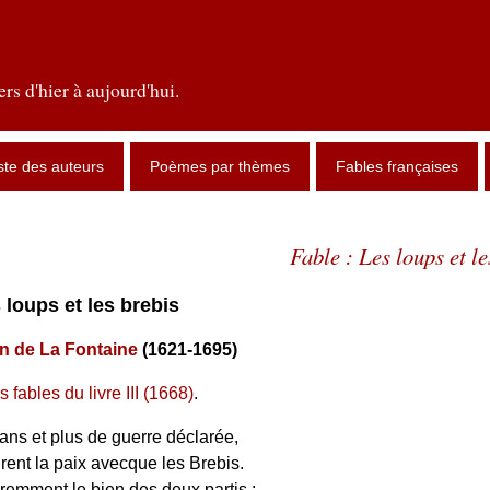
rs d'hier à aujourd'hui.
ste des auteurs
Poèmes par thèmes
Fables françaises
Fable : Les loups et le
s loups et les brebis
n de La Fontaine
(1621-1695)
s fables du livre III (1668)
.
ans et plus de guerre déclarée,
rent la paix avecque les Brebis.
aremment le bien des deux partis ;