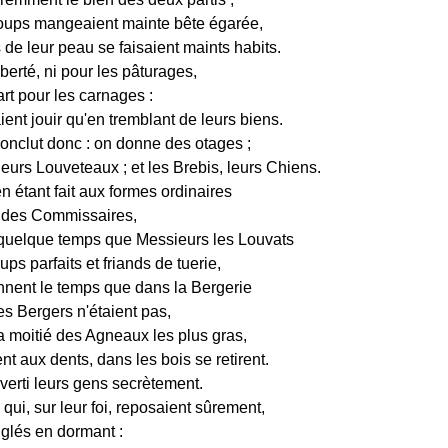
Loups mangeaient mainte bête égarée,
de leur peau se faisaient maints habits.
berté, ni pour les pâturages,
art pour les carnages :
ient jouir qu'en tremblant de leurs biens.
conclut donc : on donne des otages ;
eurs Louveteaux ; et les Brebis, leurs Chiens.
 étant fait aux formes ordinaires
r des Commissaires,
quelque temps que Messieurs les Louvats
ups parfaits et friands de tuerie,
ennent le temps que dans la Bergerie
es Bergers n'étaient pas,
a moitié des Agneaux les plus gras,
t aux dents, dans les bois se retirent.
averti leurs gens secrètement.
qui, sur leur foi, reposaient sûrement,
nglés en dormant :