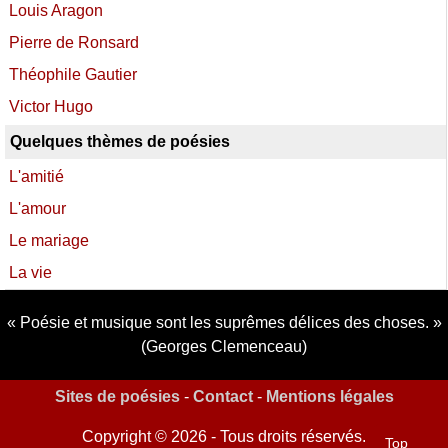
Louis Aragon
Pierre de Ronsard
Théophile Gautier
Victor Hugo
Quelques thèmes de poésies
L'amitié
L'amour
Le mariage
La vie
Poésie et musique sont les suprêmes délices des choses.
(Georges Clemenceau)
Sites de poésies
-
Contact
-
Mentions légales
Copyright © 2026 - Tous droits réservés.
Top