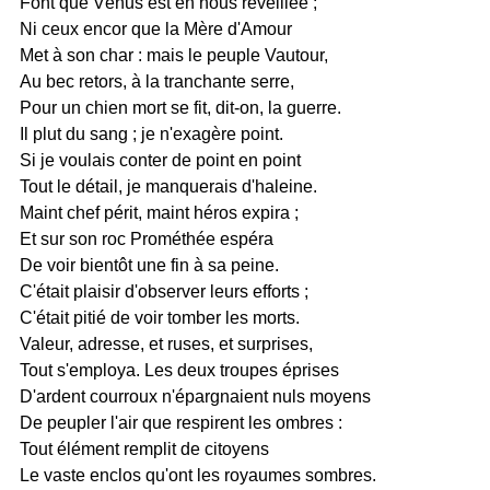
Font que Vénus est en nous réveillée ;
Ni ceux encor que la Mère d'Amour
Met à son char : mais le peuple Vautour,
Au bec retors, à la tranchante serre,
Pour un chien mort se fit, dit-on, la guerre.
Il plut du sang ; je n'exagère point.
Si je voulais conter de point en point
Tout le détail, je manquerais d'haleine.
Maint chef périt, maint héros expira ;
Et sur son roc Prométhée espéra
De voir bientôt une fin à sa peine.
C'était plaisir d'observer leurs efforts ;
C'était pitié de voir tomber les morts.
Valeur, adresse, et ruses, et surprises,
Tout s'employa. Les deux troupes éprises
D'ardent courroux n'épargnaient nuls moyens
De peupler l'air que respirent les ombres :
Tout élément remplit de citoyens
Le vaste enclos qu'ont les royaumes sombres.