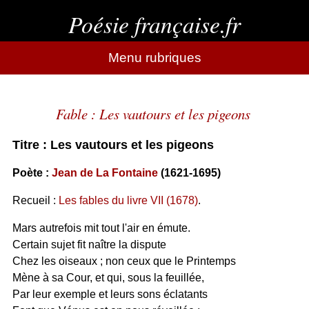
Poésie française.fr
Menu rubriques
Fable : Les vautours et les pigeons
Titre : Les vautours et les pigeons
Poète :
Jean de La Fontaine
(1621-1695)
Recueil :
Les fables du livre VII (1678)
.
Mars autrefois mit tout l'air en émute.
Certain sujet fit naître la dispute
Chez les oiseaux ; non ceux que le Printemps
Mène à sa Cour, et qui, sous la feuillée,
Par leur exemple et leurs sons éclatants