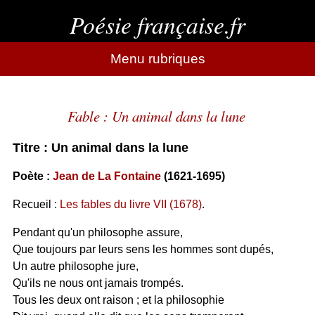
Poésie française.fr
Menu rubriques
Fable : Un animal dans la lune
Titre : Un animal dans la lune
Poète :
Jean de La Fontaine
(1621-1695)
Recueil :
Les fables du livre VII (1678)
.
Pendant qu'un philosophe assure,
Que toujours par leurs sens les hommes sont dupés,
Un autre philosophe jure,
Qu'ils ne nous ont jamais trompés.
Tous les deux ont raison ; et la philosophie