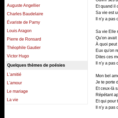
Auguste Angellier
Et quand il 
Sa vie est 
Charles Baudelaire
Il n'y a pas
Évariste de Parny
Louis Aragon
Sa vie Elle
Qu'on avait 
Pierre de Ronsard
À quoi peut 
Théophile Gautier
Eux qu'on r
Victor Hugo
Dites ces m
Il n'y a pas
Quelques thèmes de poésies
L'amitié
Mon bel am
Je te porte
L'amour
Et ceux-là 
Le mariage
Répétant ap
La vie
Et qui pour 
Il n'y a pas