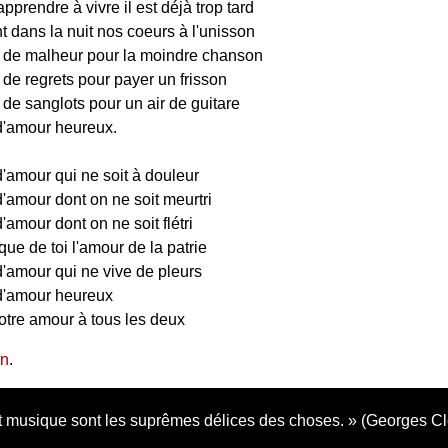
pprendre à vivre il est déjà trop tard
 dans la nuit nos coeurs à l'unisson
ut de malheur pour la moindre chanson
t de regrets pour payer un frisson
t de sanglots pour un air de guitare
 d'amour heureux.
 d'amour qui ne soit à douleur
 d'amour dont on ne soit meurtri
d'amour dont on ne soit flétri
que de toi l'amour de la patrie
 d'amour qui ne vive de pleurs
 d'amour heureux
notre amour à tous les deux
on
.
 musique sont les suprêmes délices des choses.
(Georges C