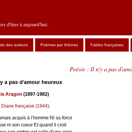
rs d'hier à aujourd'hui.
ste des auteurs
Poèmes par thèmes
Fables françaises
Poésie : Il n'y a pas d'am
 n'y a pas d'amour heureux
is Aragon
(1897-1982)
 Diane française (1944)
.
jamais acquis à l'homme Ni sa force
sse ni son coeur Et quand il croit
ras son ombre est celle d'une croix