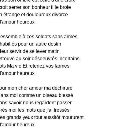
croit serrer son bonheur il le broie
un étrange et douloureux divorce
 d'amour heureux
 ressemble à ces soldats sans armes
habillés pour un autre destin
leur servir de se lever matin
etrouve au soir désoeuvrés incertains
ots Ma vie Et retenez vos larmes
 d'amour heureux
our mon cher amour ma déchirure
 dans moi comme un oiseau blessé
sans savoir nous regardent passer
rès moi les mots que j'ai tressés
tes grands yeux tout aussitôt moururent
 d'amour heureux