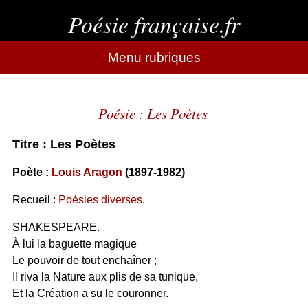
Poésie française.fr
Menu rubriques
Poésie : Les Poètes
Titre : Les Poètes
Poète :
Louis Aragon
(1897-1982)
Recueil :
Poésies diverses
.
SHAKESPEARE.
À lui la baguette magique
Le pouvoir de tout enchaîner ;
Il riva la Nature aux plis de sa tunique,
Et la Création a su le couronner.