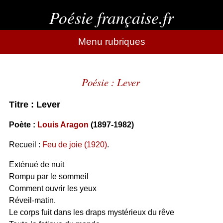
Poésie française.fr
Menu rubriques
Poésie : Lever
Titre : Lever
Poète :
Louis Aragon
(1897-1982)
Recueil :
Feu de joie (1920)
.
Exténué de nuit
Rompu par le sommeil
Comment ouvrir les yeux
Réveil-matin.
Le corps fuit dans les draps mystérieux du rêve