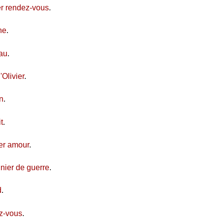
er rendez-vous
.
ne
.
au
.
Olivier
.
n
.
t
.
er amour
.
nier de guerre
.
d
.
z-vous
.