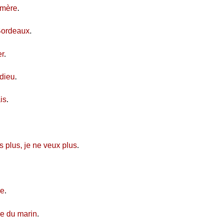
 mère
.
Bordeaux
.
er
.
dieu
.
is
.
.
s plus, je ne veux plus
.
ée
.
ée du marin
.