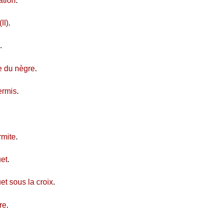
ation
.
II)
.
.
e du nègre
.
ermis
.
rmite
.
et
.
t sous la croix
.
re
.