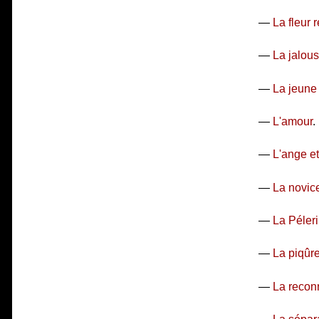
—
La fleur
—
La jalous
—
La jeune
—
L'amour
.
—
L'ange e
—
La novic
—
La Péler
—
La piqûr
—
La recon