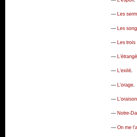
—
Les serm
—
Les songe
—
Les trois
—
L'étrang
—
L'exilé
.
—
L'orage
.
—
L'oraison
—
Notre-D
—
On me l'a