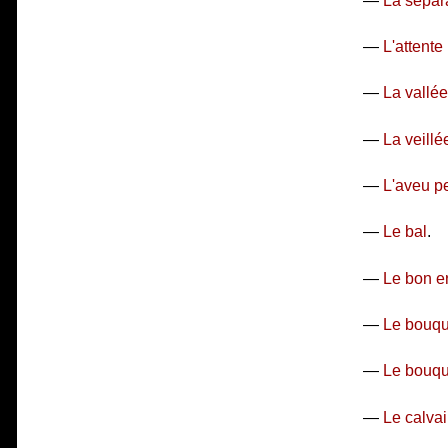
—
La sépar
—
L'attente (
—
La vallée
—
La veillé
—
L'aveu p
—
Le bal
.
—
Le bon e
—
Le bouqu
—
Le bouque
—
Le calvai