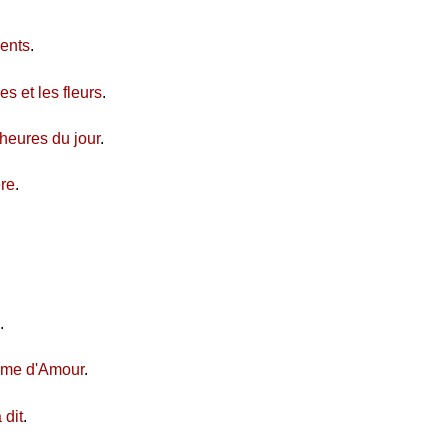
ents
.
s et les fleurs
.
 heures du jour
.
ère
.
.
ame d'Amour
.
 dit
.