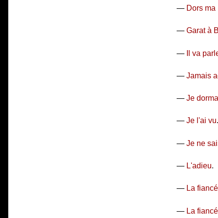
—
Dors ma
—
Garat à 
—
Il va parl
—
Jamais a
—
Je dorma
—
Je l'ai vu
—
Je ne sai
—
L'adieu
.
—
La fianc
—
La fianc