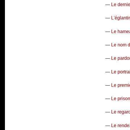
—
Le derni
—
L'églanti
—
Le hame
—
Le nom d'
—
Le pardo
—
Le portrai
—
Le premi
—
Le prison
—
Le regar
—
Le rende