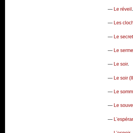
—
Le réveil
.
—
Les cloch
—
Le secret
—
Le serme
—
Le soir
.
—
Le soir (II
—
Le somme
—
Le souve
—
L'espéra
—
L'espoir
.