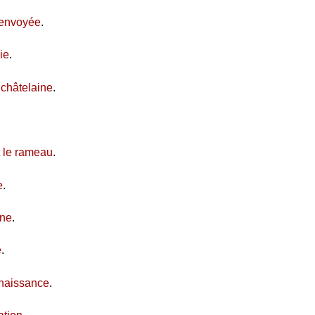
 renvoyée
.
ie
.
 châtelaine
.
t le rameau
.
e
.
ine
.
e
.
naissance
.