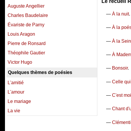
Le recueil 
Auguste Angellier
—
À la nuit
.
Charles Baudelaire
Évariste de Parny
—
À la poé
Louis Aragon
—
À la Sei
Pierre de Ronsard
Théophile Gautier
—
À Mademo
Victor Hugo
—
Bonsoir
.
Quelques thèmes de poésies
—
Celle qui
L'amitié
L'amour
—
C'est mo
Le mariage
—
Chant d'
La vie
—
Clément