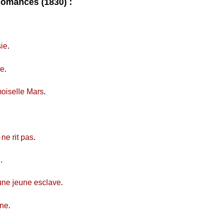
Romances (1830) :
sie
.
ne
.
iselle Mars
.
 ne rit pas
.
i
.
une jeune esclave
.
ine
.