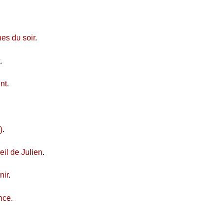
es du soir
.
.
nt
.
)
.
il de Julien
.
nir
.
nce
.