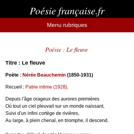
Poésie française.fr
Menu rubriques
Poésie : Le fleuve
Titre : Le fleuve
Poète :
Nérée Beauchemin
(1850-1931)
Recueil :
Patrie intime (1928)
.
Depuis l'âge orageux des aurores premières
Où tout un ciel pleuvait sur un monde naissant,
Suivi d'un infini cortège de rivières,
Au large, à plein chenal, en triomphe, il descend.