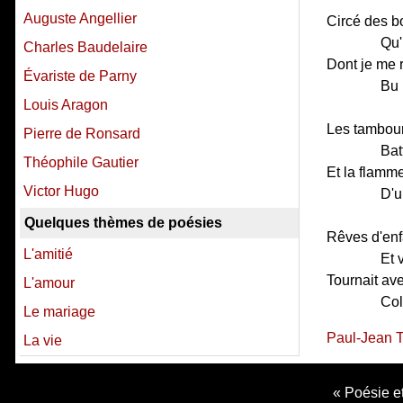
Auguste Angellier
Circé des bo
Qu'
Charles Baudelaire
Dont je me r
Évariste de Parny
Bu 
Louis Aragon
Les tambou
Pierre de Ronsard
Bat
Théophile Gautier
Et la flamm
Victor Hugo
D'u
Quelques thèmes de poésies
Rêves d'enfa
L'amitié
Et 
Tournait av
L'amour
Col
Le mariage
Paul-Jean T
La vie
Poésie et