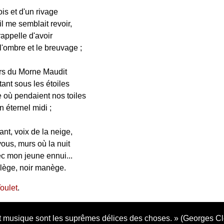
is et d'un rivage
il me semblait revoir,
appelle d'avoir
l'ombre et le breuvage ;
rs du Morne Maudit
tant sous les étoiles
e où pendaient nos toiles
n éternel midi ;
nt, voix de la neige,
vous, murs où la nuit
ec mon jeune ennui...
lège, noir manège.
oulet
.
 musique sont les suprêmes délices des choses.
(Georges C