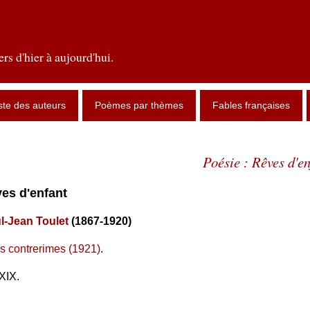
rs d'hier à aujourd'hui.
ste des auteurs
Poèmes par thèmes
Fables françaises
Poésie : Rêves d'en
ves d'enfant
l-Jean Toulet
(1867-1920)
s contrerimes (1921)
.
XIX.