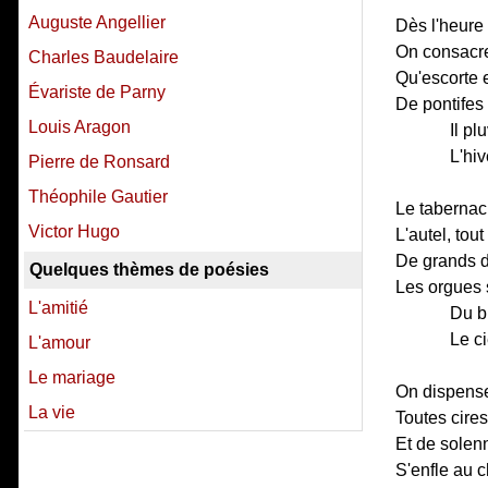
Auguste Angellier
Dès l'heure
On consacre
Charles Baudelaire
Qu'escorte 
Évariste de Parny
De pontifes 
Louis Aragon
Il pl
L'hiv
Pierre de Ronsard
Théophile Gautier
Le tabernacl
Victor Hugo
L'autel, tout
De grands d
Quelques thèmes de poésies
Les orgues 
L'amitié
Du b
Le c
L'amour
Le mariage
On dispense 
La vie
Toutes cire
Et de solen
S'enfle au 