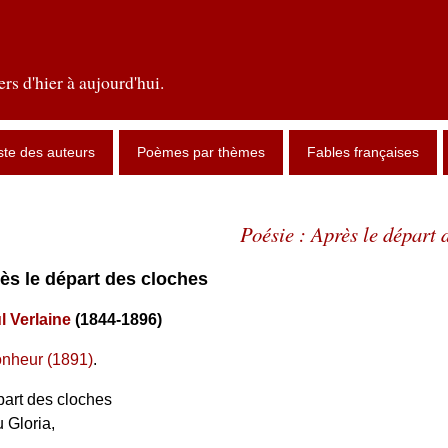
rs d'hier à aujourd'hui.
ste des auteurs
Poèmes par thèmes
Fables françaises
Poésie : Après le départ 
rès le départ des cloches
l Verlaine
(1844-1896)
nheur (1891)
.
part des cloches
 Gloria,