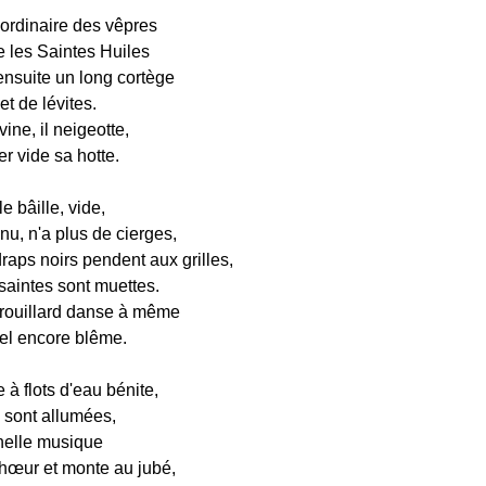
 ordinaire des vêpres
 les Saintes Huiles
ensuite un long cortège
et de lévites.
uvine, il neigeotte,
er vide sa hotte.
e bâille, vide,
 nu, n'a plus de cierges,
raps noirs pendent aux grilles,
saintes sont muettes.
rouillard danse à même
iel encore blême.
à flots d'eau bénite,
s sont allumées,
nelle musique
chœur et monte au jubé,