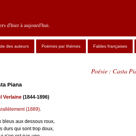
rs d'hier à aujourd'hui.
ste des auteurs
Poèmes par thèmes
Fables françaises
Poésie : Casta Pi
sta Piana
l Verlaine
(1844-1896)
rallèlement (1889)
.
 bleus aux dessous roux,
s durs qui sont trop doux,
ui n'en est pas une,