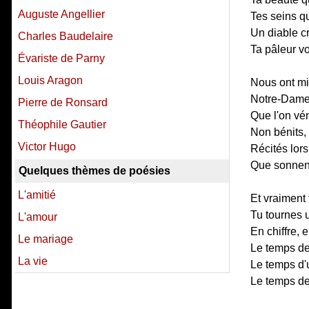
Auguste Angellier
Tes seins 
Un diable cr
Charles Baudelaire
Ta pâleur vo
Évariste de Parny
Louis Aragon
Nous ont mi
Notre-Dame
Pierre de Ronsard
Que l'on vé
Théophile Gautier
Non bénits,
Victor Hugo
Récités lor
Que sonnent
Quelques thèmes de poésies
L'amitié
Et vraiment 
Tu tournes
L'amour
En chiffre, 
Le mariage
Le temps de 
La vie
Le temps d'
Le temps de 