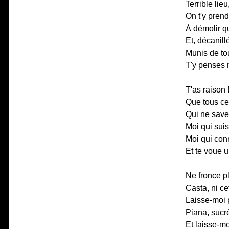
Terrible lieu
On t'y prend
À démolir q
Et, décanill
Munis de to
T'y penses m
T'as raison
Que tous ce
Qui ne save
Moi qui sui
Moi qui con
Et te voue u
Ne fronce pl
Casta, ni ce
Laisse-moi 
Piana, sucré
Et laisse-mo