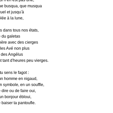
que busqua, que musqua
uel et jusqu'à
lée à la lune,
s dans tous nos états,
 du galetas
nère avec des cierges
 les Avé non plus
s des Angélus
 tant d'heures peu vierges.
tu sens le fagot :
 un homme en nigaud,
en symbole, en un souffle,
dire ou de faire oui,
un bonjour ébloui,
baiser ta pantoufle.