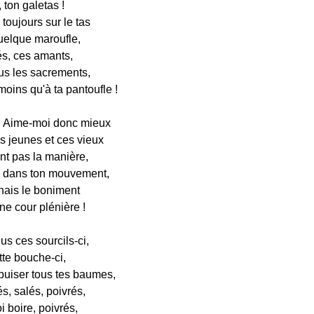
, ton galetas !
 toujours sur le tas
uelque maroufle,
és, ces amants,
us les sacrements,
oins qu'à ta pantoufle !
 ! Aime-moi donc mieux
s jeunes et ces vieux
nt pas la manière,
s dans ton mouvement,
nais le boniment
ne cour plénière !
us ces sourcils-ci,
tte bouche-ci,
puiser tous tes baumes,
s, salés, poivrés,
i boire, poivrés,